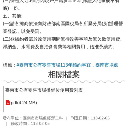
(三)保證人近3個月內現戶戶籍謄本正本(保證人記事欄不省
略)一份。
五、其他:
(一)請各攤商依法向財政部南區國稅局各所屬分局(所)辦理營
業登記，以免受罰。
(二)欲續約者需於原使用期間無待改善事項及無欠繳使用費、
滯納金、水電費及自治會會費等相關費用，始准予續約。
標籤：
#臺南市公有零售市場113年續約事宜，臺南市場處
相關檔案
臺南市公有零售市場攤鋪位使用費列表
pdf(4.24 MB)
發布單位：臺南市市場處經營二科
刊登日期：113-02-05
修改時間：113-02-05