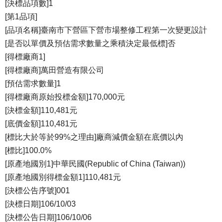
[決標品項數]1
[第1品項]
[品項名稱]臺南市下營區下營市場整修工程第一次變更設計
[是否以單價及預估需求數量之乘積決定最低標]否
[得標廠商1]
[得標廠商]萬田營造有限公司
[預估需求數量]1
[得標廠商原始投標金額]170,000元
[決標金額]110,481元
[底價金額]110,481元
[標比大於等於99%之理由]廠商減價金額在底價以內
[標比]100.0%
[原產地國別1]中華民國(Republic of China (Taiwan))
[原產地國別得標金額1]110,481元
[決標公告序號]001
[決標日期]106/10/03
[決標公告日期]106/10/06