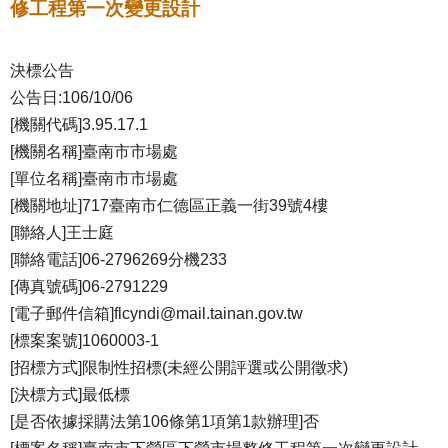
修工程第一次變更設計
決標公告
公告日:106/10/06
[機關代碼]3.95.17.1
[機關名稱]臺南市市場處
[單位名稱]臺南市市場處
[機關地址]717臺南市仁德區正義一街39號4樓
[聯絡人]王士庭
[聯絡電話]06-2796269分機233
[傳真號碼]06-2791229
[電子郵件信箱]flcyndi@mail.tainan.gov.tw
[標案案號]1060003-1
[招標方式]限制性招標(未經公開評選或公開徵求)
[決標方式]最低標
[是否依據採購法第106條第1項第1款辦理]否