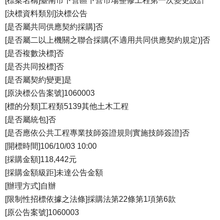
[標案名稱]臺南市下營區下營市場整修工程第一次變更設計
[決標資料類別]決標公告
[是否屬共同供應契約採購]否
[是否屬二以上機關之聯合採購(不適用共同供應契約規定)]否
[是否複數決標]否
[是否共同投標]否
[是否屬契約變更]是
[原決標公告案號]1060003
[標的分類]工程類5139其他土木工程
[是否屬統包]否
[是否應依公共工程專業技師簽證規則實施技師簽證]否
[開標時間]106/10/03 10:00
[採購金額]118,442元
[採購金額級距]未達公告金額
[辦理方式]自辦
[限制性招標依據之法條]採購法第22條第1項第6款
[原公告案號]1060003