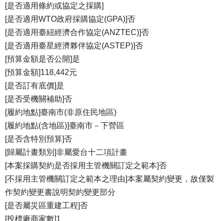
[是否適用條約或協定之採購]
[是否適用WTO政府採購協定(GPA)]否
[是否適用臺紐經濟合作協定(ANZTEC)]否
[是否適用臺星經濟夥伴協定(ASTEP)]否
[預算金額是否公開]是
[預算金額]118,442元
[是否訂有底價]是
[是否受機關補助]否
[履約地點]臺南市(非原住民地區)
[履約地點(含地區)]臺南市－下營區
[是否含特別預算]否
[歸屬計畫類別]非屬愛台十二項計畫
[本案採購契約是否採用主管機關訂定之範本]否
[不採用主管機關訂定之範本之理由]本案屬契約變更，故僅製
作契約變更書說明契約變更部分
[是否屬災區重建工程]否
[投標廠商家數]1