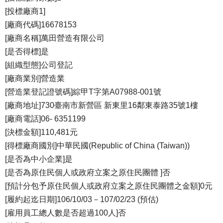
[投標廠商1]
[廠商代碼]16678153
[廠商名稱]萬田營造有限公司
[是否得標]是
[組織型態]公司登記
[廠商業別]營造業
[營造業登記證號碼]綜甲T字第A07988-001號
[廠商地址]730臺南市新營區 新東里16鄰東泰路35號1樓
[廠商電話]06- 6351199
[決標金額]110,481元
[得標廠商國別]中華民國(Republic of China (Taiwan))
[是否為中小企業]是
[是否為原住民個人或政府立案之原住民團體 ]否
[預計分包予原住民個人或政府立案之原住民團體之金額]0元
[履約起迄日期]106/10/03－107/02/23 (預估)
[雇用員工總人數是否超過100人]否