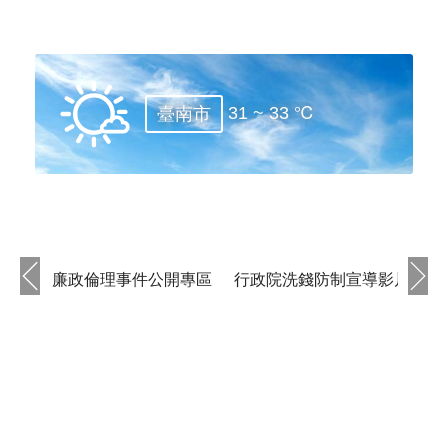
31 ~ 33 ℃
臺南市
廉政倫理事件公開專區
行政院洗錢防制宣導影片
民