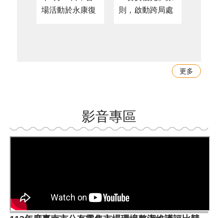
場活動於永康復
則，啟動跨局處
來，
華夜市登場，吸
聯合查核機制，
萌的
引大批民眾熱情
針對市場、夜
臺南
參與，現場排隊
市、商圈、食品
深受
人潮絡繹不絕，
工廠及相關食品
喜愛
更多
不少民眾爭相與
業者加強宣導、
商品
夜奇鴨合影，
查核及問題油品
題。
「扭出夜奇鴨」
下架作業，並依
續熱
活動氣氛熱烈，
據衛生福利部最
待，
影音專區
大小朋友都帶著
新公告資訊，督
菜奇
夜奇 ...更多
促業者 ...更多
授權廠
22日正