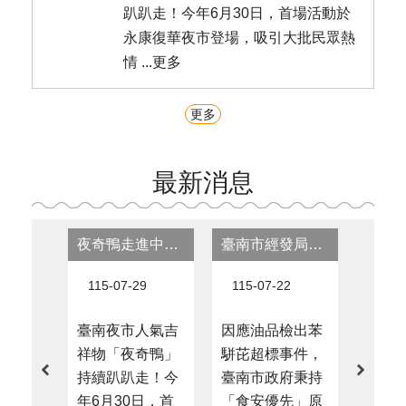
趴趴走！今年6月30日，首場活動於
永康復華夜市登場，吸引大批民眾熱
情 ...更多
更多
最新消息
夜奇鴨走進中洲寮夜市 超萌魅力延燒 「扭出夜奇鴨」再掀熱潮
臺南市經發局跨局處查核問題油品 全面守護市民食品安全
115-07-29
115-07-22
115-
臺南夜市人氣吉
因應油品檢出苯
祥物「夜奇鴨」
駢芘超標事件，
臺南
持續趴趴走！今
臺南市政府秉持
氣吉
年6月30日，首
「食安優先」原
鴨」