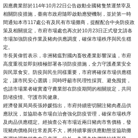
因應農業部於114年10月22日公告啟動全國豬隻禁運禁宰及
相關防疫措施，臺南市政府隨即啟動應變機制，並於第一時
間通知本市117處公有及民有市場攤商，提醒配合中央防疫政
策及相關規定，市府市場處也再次於10月23日正式發文請各
市場加強防疫作業及豬肉供應調度，確保市場秩序與民生穩
定。
市長黃偉哲表示，非洲豬瘟對國內畜牧產業影響深遠，市府
高度重視並即刻積極部署各項防疫措施，全力守護產業安全
與民眾食安。防疫與民生同樣重要，市府將確保市場供應穩
定，讓市民安心選購；同時呼籲市民理性採買、避免囤貨，
也請市場業者確實遵守農業部在防疫期間的相關規定，共同
防堵疫情、守護市民健康。
經濟發展局局長張婷媛指出，市府持續密切關注豬肉產品供
應狀況，並協助各市場自治會強化防疫管理，確保市場秩序
及肉品供應穩定。經抽查公有市場近兩日豬肉市售價格，發
現豬肉價格與往常差異不大，將持續掌握供應動態並協助攤