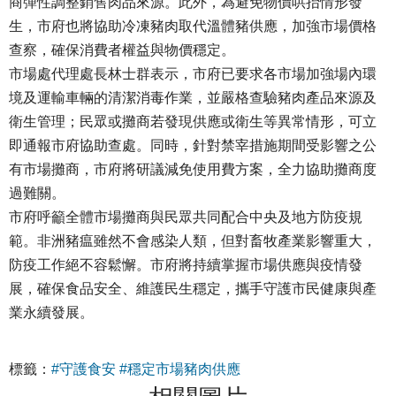
商彈性調整銷售肉品來源。此外，為避免物價哄抬情形發
生，市府也將協助冷凍豬肉取代溫體豬供應，加強市場價格
查察，確保消費者權益與物價穩定。
市場處代理處長林士群表示，市府已要求各市場加強場內環
境及運輸車輛的清潔消毒作業，並嚴格查驗豬肉產品來源及
衛生管理；民眾或攤商若發現供應或衛生等異常情形，可立
即通報市府協助查處。同時，針對禁宰措施期間受影響之公
有市場攤商，市府將研議減免使用費方案，全力協助攤商度
過難關。
市府呼籲全體市場攤商與民眾共同配合中央及地方防疫規
範。非洲豬瘟雖然不會感染人類，但對畜牧產業影響重大，
防疫工作絕不容鬆懈。市府將持續掌握市場供應與疫情發
展，確保食品安全、維護民生穩定，攜手守護市民健康與產
業永續發展。
標籤：
#守護食安
#穩定市場豬肉供應