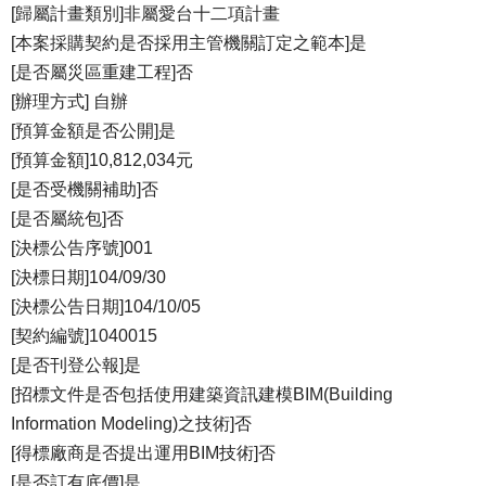
[歸屬計畫類別]非屬愛台十二項計畫
[本案採購契約是否採用主管機關訂定之範本]是
[是否屬災區重建工程]否
[辦理方式] 自辦
[預算金額是否公開]是
[預算金額]10,812,034元
[是否受機關補助]否
[是否屬統包]否
[決標公告序號]001
[決標日期]104/09/30
[決標公告日期]104/10/05
[契約編號]1040015
[是否刊登公報]是
[招標文件是否包括使用建築資訊建模BIM(Building
Information Modeling)之技術]否
[得標廠商是否提出運用BIM技術]否
[是否訂有底價]是