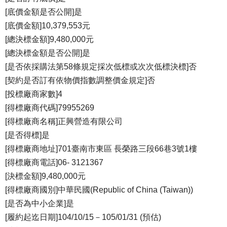
[底價金額是否公開]是
[底價金額]10,379,553元
[總決標金額]9,480,000元
[總決標金額是否公開]是
[是否依採購法第58條規定採次低標或次次低標決標]否
[契約是否訂有依物價指數調整價金規定]否
[投標廠商家數]4
[得標廠商代碼]79955269
[得標廠商名稱]正興營造有限公司
[是否得標]是
[得標廠商地址]701臺南市東區 長榮路三段66巷3號1樓
[得標廠商電話]06- 3121367
[決標金額]9,480,000元
[得標廠商國別]中華民國(Republic of China (Taiwan))
[是否為中小企業]是
[履約起迄日期]104/10/15－105/01/31 (預估)