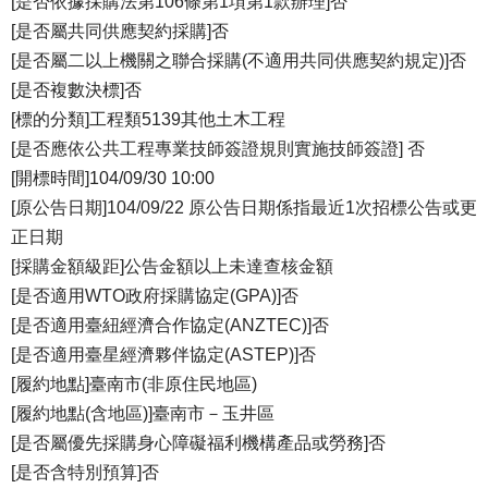
[是否依據採購法第106條第1項第1款辦理]否
[是否屬共同供應契約採購]否
[是否屬二以上機關之聯合採購(不適用共同供應契約規定)]否
[是否複數決標]否
[標的分類]工程類5139其他土木工程
[是否應依公共工程專業技師簽證規則實施技師簽證] 否
[開標時間]104/09/30 10:00
[原公告日期]104/09/22 原公告日期係指最近1次招標公告或更
正日期
[採購金額級距]公告金額以上未達查核金額
[是否適用WTO政府採購協定(GPA)]否
[是否適用臺紐經濟合作協定(ANZTEC)]否
[是否適用臺星經濟夥伴協定(ASTEP)]否
[履約地點]臺南市(非原住民地區)
[履約地點(含地區)]臺南市－玉井區
[是否屬優先採購身心障礙福利機構產品或勞務]否
[是否含特別預算]否