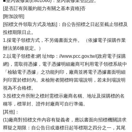
■室內裝修業(E801060)：室內裝修業登記證。
[是否訂有與履約能力有關之基本資格]否
[附加說明]
[招標文件領取方式及地點]：自公告招標之日起至截止領標及
投標期限日止。
1.採電子領標方式，不另備書面文件。 （依據電子採購作業
辦法第6條規定。）
2.以電子領標者:網 址http：//www.pcc.gov.tw/(政府電子採購
網)，需取得憑據，電子憑據明細廠商可利用電子領標系統中
「檢驗電子憑據」之功能列印，廠商並將電子憑據書面明細
列印置於標封內。未檢附者開標時當場說明，若未到場說明
視為不合格標。
3.投標文件所附之標封需標示廠商名稱、地址及採購標的名
稱等，標單封、證件封廠商可自行準備。
[其他]：
(1)廠商對招標文件內容有疑義者，應以書面向招標機關請求
釋疑之期限：自公告日或邀標日起等標期之四分之一，其尾