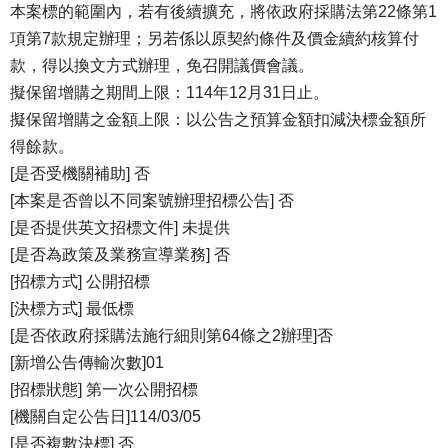
本案標的範圍內，若有後續擴充，將依政府採購法第22條第1
項第7款規定辦理；另若係以原契約條件及價金續約核算付
款，得以換文方式辦理，免召開議價會議。
擬保留增購之期間上限：114年12月31日止。
擬保留增購之金額上限：以公告之預算金額扣減決標金額所
得餘款。
[是否受機關補助] 否
[本案是否曾以不同案號辦理招標公告] 否
[是否提供英文招標文件] 未提供
[是否為政策及業務宣導業務] 否
[招標方式] 公開招標
[決標方式] 最低標
[是否依政府採購法施行細則第64條之2辦理]否
[新增公告傳輸次數]01
[招標狀態] 第一次公開招標
[機關自定公告日]114/03/05
[是否複數決標] 否