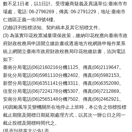
數不足1日者，以1日計。受理廠商疑義及異議單位:臺南市市
場處，電話: 06-2796269，傳真: 06-2791229，地址:臺南市
仁德區正義一街39號4樓。
(2)餘詳列投標須知、契約稿本及其它招標文件。
(3) 為落實印花稅票減量環保政策，繳納印花稅應向臺南市政
府財政稅務局申請開立繳款書或透過地方稅網路申報作業系
統上網開立臺南市政府財政稅務局印花稅繳款書，洽詢電話
如下:
臺南分局電話(06)2160216分機1125、傳真(06)2119647。
新化分局電話(06)5981110分機2402、傳真(06)5982153。
新營分局電話(06)6351141分機3311、傳真(06)6352090。
佳里分局電話(06)7224178分機5307、傳真(06)7212869。
安南分局電話(06)2565148分機7502、傳真(06)2462921。
(4)因颱風等災變機關所在地停止上班時，本公告之領標投標
截止期限及開標日期延期處理方式，以其次一辦公日之同一
截止投標及開標時間代之。
[是否刊登英文公告] 否