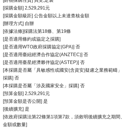
[財物採購性質] 買受,定製
[採購金額] 2,529,291元
[採購金額級距] 公告金額以上未達查核金額
[辦理方式] 自辦
[依據法條]採購法第18條、第19條
[是否適用條約或協定之採購]
[是否適用WTO政府採購協定(GPA)] 否
[是否適用臺紐經濟合作協定(ANZTEC)] 否
[是否適用臺星經濟夥伴協定(ASTEP)] 否
[本採購是否屬「具敏感性或國安(含資安)疑慮之業務範疇」
採購] 否
[本採購是否屬「涉及國家安全」採購] 否
[預算金額] 2,529,291元
[預算金額是否公開] 是
[後續擴充] 是
[依政府採購法第22條第1項第7款，須敘明後續擴充之期間、
金額或數量]